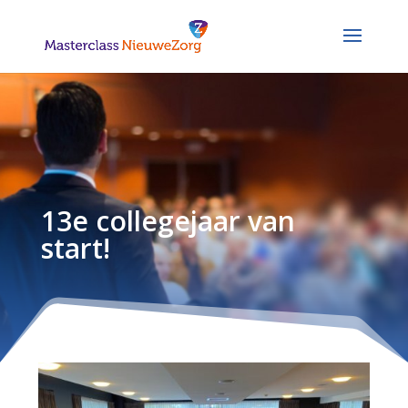
13e collegejaar van
start!