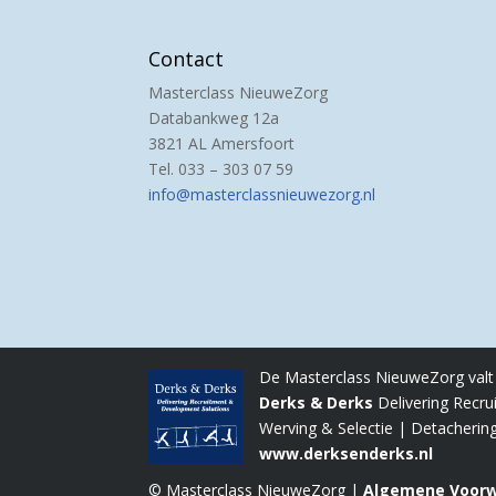
Contact
Masterclass NieuweZorg
Databankweg 12a
3821 AL Amersfoort
Tel. 033 – 303 07 59
info@masterclassnieuwezorg.nl
De Masterclass NieuweZorg valt o
Derks & Derks
Delivering Recru
Werving & Selectie | Detacherin
www.derksenderks.nl
© Masterclass NieuweZorg |
Algemene Voor