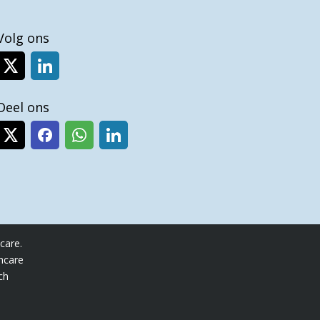
Volg ons
Deel ons
care.
thcare
ch