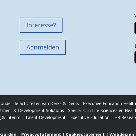
Interesse?
Aanmelden
nder de activiteiten van Derks & Derks - Executive Education Health
itment & Development Solutions - Specialist in Life Sciences en Heal
g & Interim | Talent Development | Executive Education | HR Resear
waarden
|
Privacystatement
|
Cookiestatement
|
Webdesign