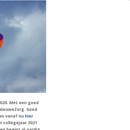
020. Met een goed
 NieuweZorg. Goed
kan vanaf nu
hier
n collegejaar 2021
ep begint al aardig