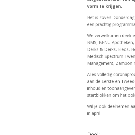
vorm te krijgen.
Het is zover! Donderdag
een prachtig programma 
We verwelkomen deelnem
BMS, BENU Apotheken, B
Derks & Derks, Eleos, H
Medisch Spectrum Twente
Management, Zambon Ned
Alles volledig coronapr
aan de Eerste en Tweed
inhoud en toonaangevend
startblokken om het ook
Wil je ook deelnemen a
in april.
Deel: