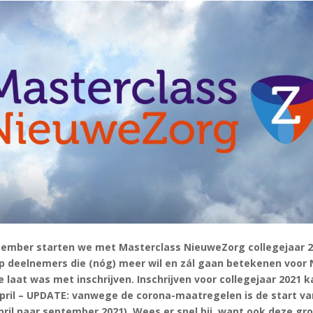
ember starten we met Masterclass NieuweZorg collegejaar 2
ep deelnemers die (nóg) meer wil en zál gaan betekenen voor
e laat was met inschrijven. Inschrijven voor collegejaar 2021 
 april – UPDATE: vanwege de corona-maatregelen is de start va
pril naar september 2021). Wees er snel bij, want ook deze gro