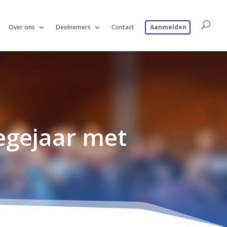
Over ons
Deelnemers
Contact
Aanmelden
egejaar met