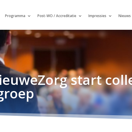
Programma
Post-WO / Accreditatie
Impressies
Nieuws
ieuweZorg start coll
 groep