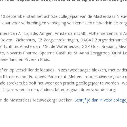
 10 september start het achtste collegejaar van de Masterclass Nieu
klaar voor verbreding én verdieping van kennis en netwerk in de zorg
ers van Air Liquide, Amgen, Amsterdam UMC, Alzheimercentrum Am
ovenIJ Ziekenhuis, CZ Zorgverzekeringen, DAGAZ Zorgonderhandeli
et lichthuis Amsterdam / St. de Waterheuvel, GGZ Oost Brabant, Me
, Novartis Pharma, Spaarne Gasthuis, St. Anna Zorggroep, Quist Le
erland en Zilveren Kruis.
oof en op verschillende locaties. In zes tweedaagse blokken, met on
e Kamer en het Europees Parlement. Met een mooie, diverse groep d
e sprekers belooft het weer een prachtig collegejaar te worden. We
 dit jaar weer sámen, ánders, béter te gaan doen voor de zorg!
an de Masterclass NieuweZorg? Dat kan!
Schrijf je dan in voor colleg