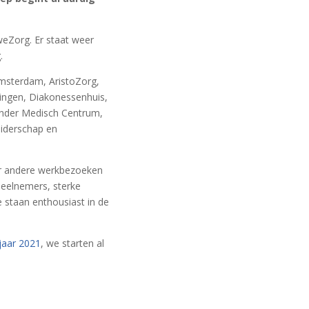
weZorg. Er staat weer
.
sterdam, AristoZorg,
ngen, Diakonessenhuis,
ander Medisch Centrum,
iderschap en
der andere werkbezoeken
eelnemers, sterke
 staan enthousiast in de
ejaar 2021
, we starten al