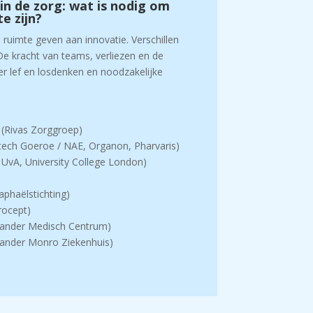
in de zorg: wat is nodig om
e zijn?
n ruimte geven aan innovatie. Verschillen
De kracht van teams, verliezen en de
r lef en losdenken en noodzakelijke
 (Rivas Zorggroep)
ech Goeroe / NAE, Organon, Pharvaris)
, UvA, University College London)
phaëlstichting)
rocept)
eander Medisch Centrum)
exander Monro Ziekenhuis)