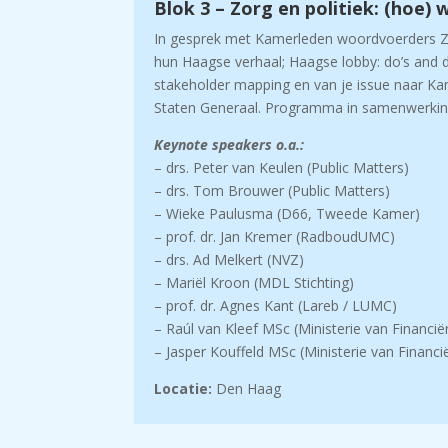
Blok 3 – Zorg en politiek: (hoe) 
In gesprek met Kamerleden woordvoerders 
hun Haagse verhaal; Haagse lobby: do’s and do
stakeholder mapping en van je issue naar K
Staten Generaal. Programma in samenwerking
Keynote speakers o.a.:
– drs. Peter van Keulen (Public Matters)
– drs. Tom Brouwer (Public Matters)
– Wieke Paulusma (D66, Tweede Kamer)
– prof. dr. Jan Kremer (RadboudUMC)
– drs. Ad Melkert (NVZ)
– Mariël Kroon (MDL Stichting)
– prof. dr. Agnes Kant (Lareb / LUMC)
– Raúl van Kleef MSc (Ministerie van Financië
– Jasper Kouffeld MSc (Ministerie van Financi
Locatie:
Den Haag