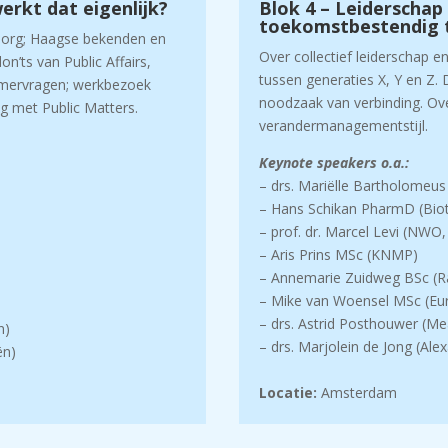
werkt dat eigenlijk?
Blok 4 – Leiderschap 
toekomstbestendig t
Zorg; Haagse bekenden en
Over collectief leiderschap e
n’ts van Public Affairs,
tussen generaties X, Y en Z. 
amervragen; werkbezoek
noodzaak van verbinding. Ove
 met Public Matters.
verandermanagementstijl.
Keynote speakers o.a.:
– drs. Mariëlle Bartholomeus
– Hans Schikan PharmD (Biot
– prof. dr. Marcel Levi (NWO
– Aris Prins MSc (KNMP)
– Annemarie Zuidweg BSc (Ra
– Mike van Woensel MSc (Eu
– drs. Astrid Posthouwer (M
n)
– drs. Marjolein de Jong (Al
ën)
Locatie:
Amsterdam