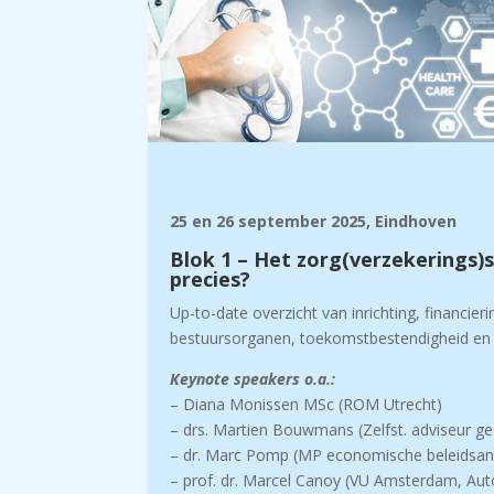
25 en 26 september 2025, Eindhoven
Blok 1 – Het zorg(verzekerings)st
precies?
Up-to-date overzicht van i
nrichting, financie
bestuursorganen, toekomstbestendigheid en 
Keynote speakers o.a.:
– Diana Monissen MSc (ROM Utrecht)
– drs. Martien Bouwmans (Zelfst. adviseur g
– dr. Marc Pomp (MP economische beleidsan
– prof. dr. Marcel Canoy (VU Amsterdam, Aut