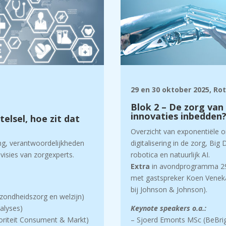
29 en 30 oktober 2025, R
Blok 2 – De zorg van
innovaties inbedden
elsel, hoe zit dat
Overzicht van exponentiële o
ring, verantwoordelijkheden
digitalisering in de zorg, Bi
visies van zorgexperts
.
robotica en natuurlijk AI.
Extra
in avondprogramma 29
met gastspreker Koen Venek
bij Johnson & Johnson).
ezondheidszorg en welzijn)
alyses)
Keynote speakers o.a.:
oriteit Consument & Markt)
– Sjoerd Emonts MSc (BeBrig