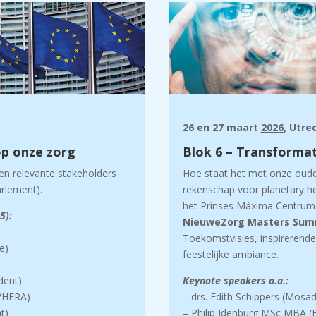
26 en 27 maart
2026
, Utre
op onze zorg
Blok 6 – Transformat
 en relevante stakeholders
Hoe staat het met onze oude
arlement).
rekenschap voor planetary h
het Prinses Máxima Centrum e
5):
NieuweZorg Masters Sum
Toekomstvisies, inspirerende 
e)
feestelijke ambiance.
dent)
Keynote speakers o.a.:
e/HERA)
– drs. Edith Schippers (Mosa
t)
– Philip Idenburg MSc MBA (