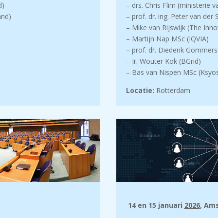
d)
– drs. Chris Flim (ministerie 
and)
– prof. dr. ing. Peter van de
– Mike van Rijswijk (The Inn
– Martijn Nap MSc (IQVIA)
– prof. dr. Diederik Gommer
– Ir. Wouter Kok (BGrid)
– Bas van Nispen MSc (Ksyo
Locatie:
Rotterdam
14 en 15 januari
2026
, Am