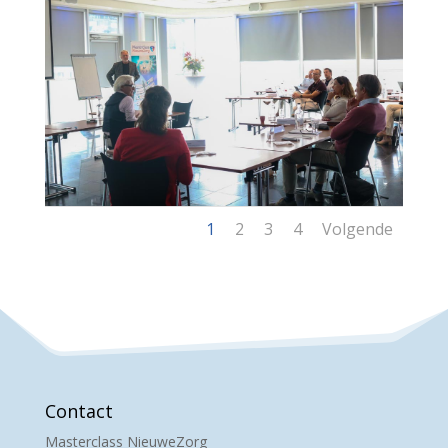
1
2
3
4
Volgende
Contact
Masterclass NieuweZorg