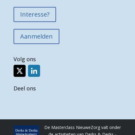
Interesse?
Aanmelden
Volg ons
Deel ons
De Masterclass NieuweZorg valt onder
de activiteiten van Derks & Derks -