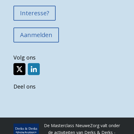
Interesse?
Aanmelden
Volg ons
Deel ons
De Masterclass NieuweZorg valt onder
de activiteiten van Derks & Derks -